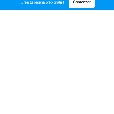
Comenzar
¡Crea tu página web gratis!
noviembre de 2022
Ofreceremos
Recuperando el espacio sagrado
.
herramientas prácticas para conectar con lo