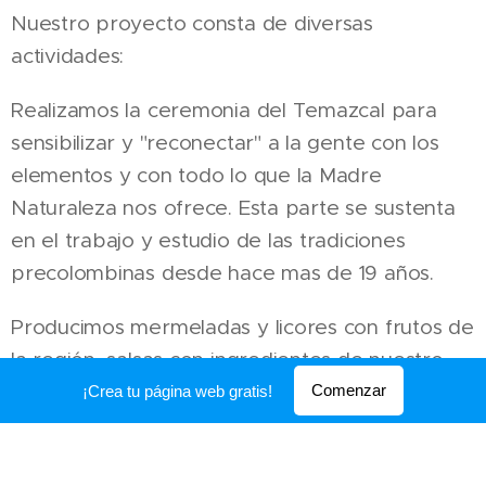
Nuestro proyecto consta de diversas
actividades:
Realizamos la ceremonia del Temazcal para
sensibilizar y "reconectar" a la gente con los
elementos y con todo lo que la Madre
Naturaleza nos ofrece. Esta parte se sustenta
en el trabajo y estudio de las tradiciones
precolombinas desde hace mas de 19 años.
Producimos mermeladas y licores con frutos de
la región, salsas con ingredientes de nuestro
huerto y traemos distintos productos orgánicos
Comenzar
¡Crea tu página web gratis!
que vendemos junto a campesinos locales en el
Tianguis Orgánico de Huatusco, fortaleciendo